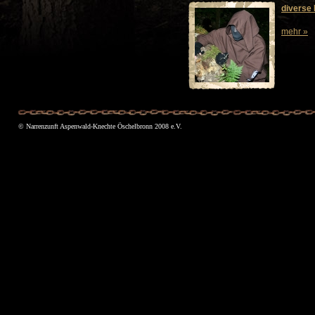
© Narrenzunft Aspenwald-Knechte Öschelbronn 2008 e.V.